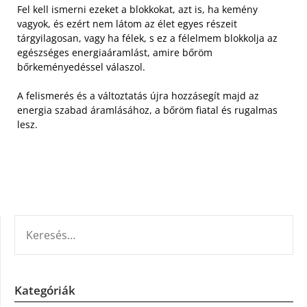
Fel kell ismerni ezeket a blokkokat, azt is, ha kemény
vagyok, és ezért nem látom az élet egyes részeit
tárgyilagosan, vagy ha félek, s ez a félelmem blokkolja az
egészséges energiaáramlást, amire bőröm
bőrkeményedéssel válaszol.
A felismerés és a változtatás újra hozzásegít majd az
energia szabad áramlásához, a bőröm fiatal és rugalmas
lesz.
KERESÉS:
Kategóriák