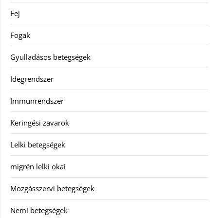
Fej
Fogak
Gyulladásos betegségek
Idegrendszer
Immunrendszer
Keringési zavarok
Lelki betegségek
migrén lelki okai
Mozgásszervi betegségek
Nemi betegségek