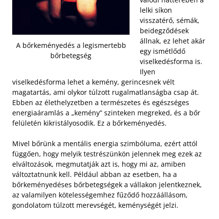
lelki síkon
visszatérő, sémák,
beidegződések
állnak, ez lehet akár
A bőrkeményedés a legismertebb
egy ismétlődő
bőrbetegség
viselkedésforma is.
Ilyen
viselkedésforma lehet a kemény, gerincesnek vélt
magatartás, ami olykor túlzott rugalmatlanságba csap át.
Ebben az élethelyzetben a természetes és egészséges
energiaáramlás a „kemény” szinteken megreked, és a bőr
felületén kikristályosodik. Ez a bőrkeményedés.
Mivel bőrünk a mentális energia szimbóluma, ezért attól
függően, hogy melyik testrészünkön jelennek meg ezek az
elváltozások, megmutatják azt is, hogy mi az, amiben
változtatnunk kell.
Például abban az esetben, ha a
bőrkeményedéses bőrbetegségek a vállakon jelentkeznek,
az valamilyen kötelességemhez fűződő hozzáállásom,
gondolatom túlzott merevségét, keménységét jelzi.