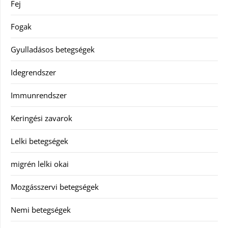
Fej
Fogak
Gyulladásos betegségek
Idegrendszer
Immunrendszer
Keringési zavarok
Lelki betegségek
migrén lelki okai
Mozgásszervi betegségek
Nemi betegségek