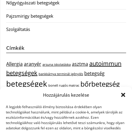
Nőgyógyászati betegségek
Pajzsmirigy betegségek
Szolgáltatás
Címkék
autoimmun
Allergia
aranyér
asztma
arsuna iskolatáska
betegségek
betegség
bankkártya terminál igénylés
betegségek
bőrbetegség
bonell rugós matrac
bőrbetegségek
Hozzájárulás kezelése
cukorbetegség
cbd olaj hatása
A legjobb felhasználói élmény biztosítása érdekében olyan
epekő
epilepszia
debrecen iroda bérlés
egészségügyi piercing
ezüst
technológiákat használunk, mint például a cookie-k, amelyek tárolják az
fejfájás
fájdalom
eszközinformációkat és/vagy hozzáférnek azokhoz. Ezen
tisztítása
festőszerszám
háztartási gép
technológiákhoz való hozzájárulás lehetővé teszi számunkra, hogy olyan
immunrendszer
hűtőszekrény
keringető szivattyú kazánhoz
kisfiú
adatokat dolgozzunk fel ezen az oldalon, mint a böngészési viselkedés