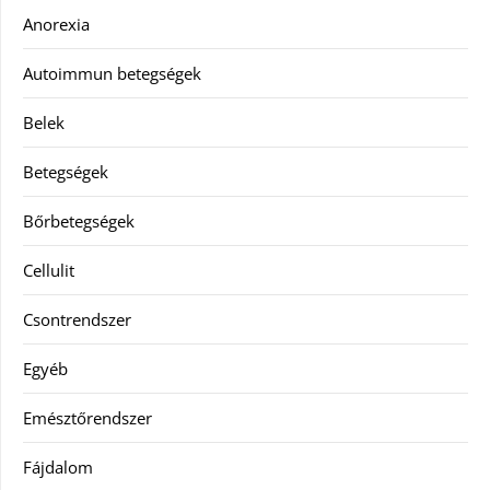
Anorexia
Autoimmun betegségek
Belek
Betegségek
Bőrbetegségek
Cellulit
Csontrendszer
Egyéb
Emésztőrendszer
Fájdalom