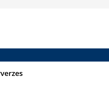
verzes