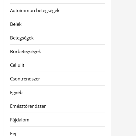
Autoimmun betegségek
Belek
Betegségek
Bőrbetegségek
Cellulit
Csontrendszer
Egyéb
Emésztőrendszer
Fájdalom
Fej