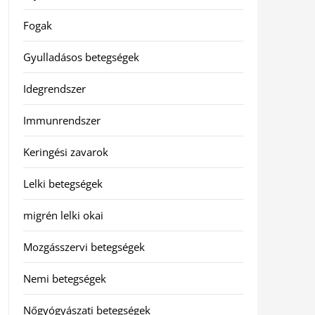
Fogak
Gyulladásos betegségek
Idegrendszer
Immunrendszer
Keringési zavarok
Lelki betegségek
migrén lelki okai
Mozgásszervi betegségek
Nemi betegségek
Nőgyógyászati betegségek