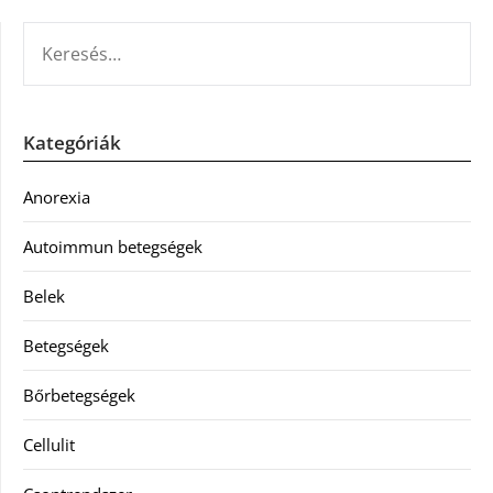
KERESÉS:
Kategóriák
Anorexia
Autoimmun betegségek
Belek
Betegségek
Bőrbetegségek
Cellulit