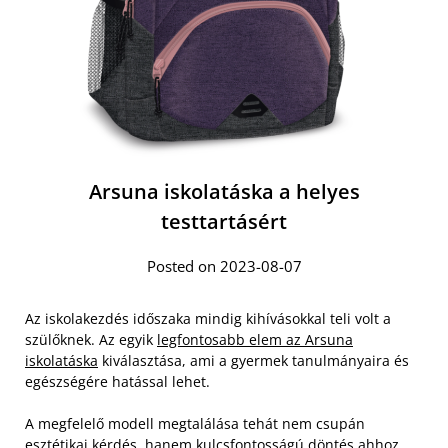
Arsuna iskolatáska a helyes
testtartásért
Posted on 2023-08-07
Az iskolakezdés időszaka mindig kihívásokkal teli volt a
szülőknek. Az egyik
legfontosabb elem az Arsuna
iskolatáska
kiválasztása, ami a gyermek tanulmányaira és
egészségére hatással lehet.
A megfelelő modell megtalálása tehát nem csupán
esztétikai kérdés, hanem kulcsfontosságú döntés ahhoz,