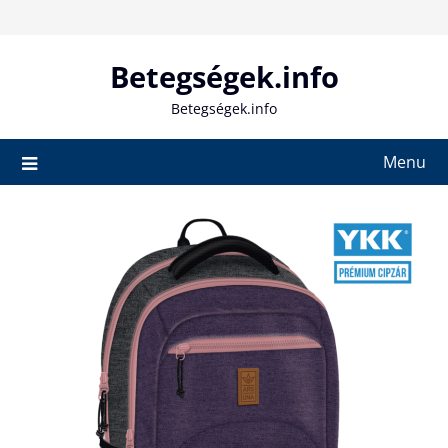
Skip
to
content
Betegségek.info
Betegségek.info
Menu