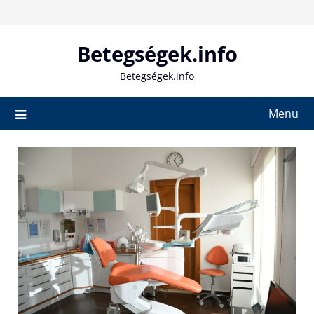
Skip
to
content
Betegségek.info
Betegségek.info
Menu