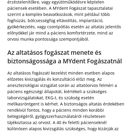
érzéstelenítőkre, vagy együttműködésre képtelen
páciensek esetében. A MYdent Fogászat tapasztalatai
szerint a komplex beavatkozások, mint például több
foghúzás, bölcsességfog eltávolítás, implantáció,
gyökérkezelés, vagy csontpótlás esetén az altatás jelentős
előnyökkel jár mind a páciens komfortérzete, mind az
orvosi munka pontossága szempontjából.
Az altatásos fogászat menete és
biztonságossága a MYdent Fogászatnál
Az altatásos fogászati kezelést minden esetben alapos
előzetes kivizsgálás és konzultáció előzi meg. Az
aneszteziológiai vizsgálat során az altatóorvos felméri a
páciens egészségi állapotát, kiértékeli a szükséges
laborvizsgálatokat, EKG-t, és szükség esetén
mellkasröntgent is kérhet. A biztonságos altatás érdekében
rendkívül fontos, hogy a páciens minden korábbi
betegségéről, gyógyszerhasználatáról részletesen
tájékoztassa az orvost. A 40 év feletti pácienseknél
különösen alapos kivizsgálás szükséges, hogy kizárják az