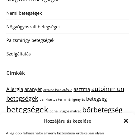
Nemi betegségek
Nőgyógyászati betegségek
Pajzsmirigy betegségek
Szolgáltatás
Címkék
autoimmun
Allergia
aranyér
asztma
arsuna iskolatáska
betegségek
betegség
bankkártya terminál igénylés
betegségek
bőrbetegség
bonell rugós matrac
bőrbetegségek
Hozzájárulás kezelése
cukorbetegség
cbd olaj hatása
A legjobb felhasználói élmény biztosítása érdekében olyan
epekő
epilepszia
debrecen iroda bérlés
egészségügyi piercing
ezüst