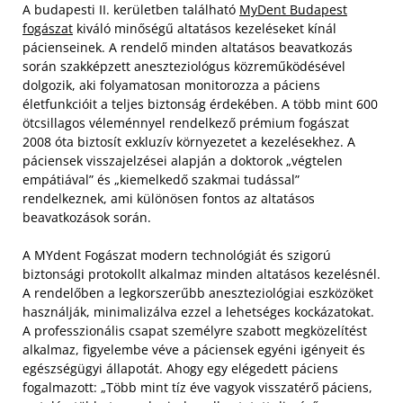
A budapesti II. kerületben található
MyDent Budapest
fogászat
kiváló minőségű altatásos kezeléseket kínál
pácienseinek. A rendelő minden altatásos beavatkozás
során szakképzett aneszteziológus közreműködésével
dolgozik, aki folyamatosan monitorozza a páciens
életfunkcióit a teljes biztonság érdekében. A több mint 600
ötcsillagos véleménnyel rendelkező prémium fogászat
2008 óta biztosít exkluzív környezetet a kezelésekhez. A
páciensek visszajelzései alapján a doktorok „végtelen
empátiával” és „kiemelkedő szakmai tudással”
rendelkeznek, ami különösen fontos az altatásos
beavatkozások során.
A MYdent Fogászat modern technológiát és szigorú
biztonsági protokollt alkalmaz minden altatásos kezelésnél.
A rendelőben a legkorszerűbb aneszteziológiai eszközöket
használják, minimalizálva ezzel a lehetséges kockázatokat.
A professzionális csapat személyre szabott megközelítést
alkalmaz, figyelembe véve a páciensek egyéni igényeit és
egészségügyi állapotát. Ahogy egy elégedett páciens
fogalmazott: „Több mint tíz éve vagyok visszatérő páciens,