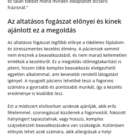
ez talán többet mond minden elkoptatott dicsérő
frázisnál.”
Az altatásos fogászat előnyei és kinek
ajánlott ez a megoldás
Az altatásos fogászat legfőbb előnye a tökéletes fájdalom-
és stresszmentes kezelési élmény. A páciensek semmit
nem éreznek a beavatkozásból, és nem marad kellemetlen
emlékük a kezelésről. Ez a megoldás időmegtakarítást is
jelent, hiszen több komplex beavatkozás elvégezhető
egyetlen alkalommal, ami kevesebb rendelő látogatást
igényel. A nyugodt páciens lehetővé teszi a fogorvos
számára a gyorsabb és pontosabb munkát, így a kezelés
eredménye is kiválóbb lesz.
Ezt a módszert elsősorban azoknak ajánlják, akik erős
félelemmel, szorongással küzdenek a fogorvostól, fokozott
hányingert tapasztalnak, vagy hosszú, komplex
szájsebészeti beavatkozásokra van szükségük. Különösen
előnyös lehet azok számára, akik allergiásak a helyi