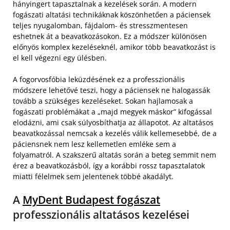
hányingert tapasztalnak a kezelések során. A modern
fogászati altatási technikáknak köszönhetően a páciensek
teljes nyugalomban, fájdalom- és stresszmentesen
eshetnek át a beavatkozásokon. Ez a módszer különösen
előnyös komplex kezeléseknél, amikor több beavatkozást is
el kell végezni egy ülésben.
A fogorvosfóbia leküzdésének ez a professzionális
módszere lehetővé teszi, hogy a páciensek ne halogassák
tovább a szükséges kezeléseket. Sokan hajlamosak a
fogászati problémákat a „majd megyek máskor” kifogással
elodázni, ami csak súlyosbíthatja az állapotot. Az altatásos
beavatkozással nemcsak a kezelés válik kellemesebbé, de a
páciensnek nem lesz kellemetlen emléke sem a
folyamatról. A szakszerű altatás során a beteg semmit nem
érez a beavatkozásból, így a korábbi rossz tapasztalatok
miatti félelmek sem jelentenek többé akadályt.
A
MyDent Budapest fogászat
professzionális altatásos kezelései