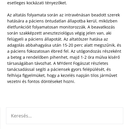
esetleges kockázati tényezőket.
Az altatás folyamata során az intravénásan beadott szerek
hatására a páciens öntudatlan állapotba kerül, miközben
életfunkcióit folyamatosan monitorozzák. A beavatkozás
során szakképzett aneszteziológus végig jelen van, aki
felügyeli a páciens állapotát. Az altatószer hatása az
adagolás abbahagyása után 15-20 perc alatt megszűnik, és
a páciens fokozatosan ébred fel. Az utógondozás részeként
a beteg a rendelőben pihenhet, majd 1-2 óra múlva kísérő
társaságában távozhat. A MYdent Fogászat részletes
tanácsadással segíti a páciensek gyors felépülését, és
felhívja figyelmüket, hogy a kezelés napján tilos járművet
vezetni és fontos döntéseket hozni.
KERESÉS: