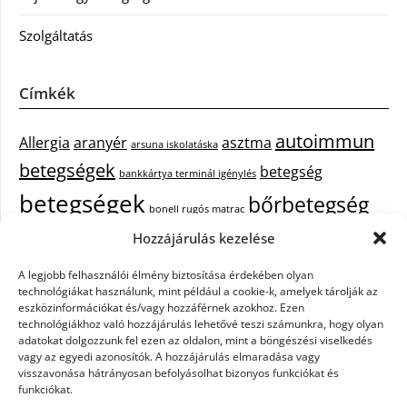
Szolgáltatás
Címkék
autoimmun
Allergia
aranyér
asztma
arsuna iskolatáska
betegségek
betegség
bankkártya terminál igénylés
betegségek
bőrbetegség
bonell rugós matrac
bőrbetegségek
Hozzájárulás kezelése
cukorbetegség
cbd olaj hatása
A legjobb felhasználói élmény biztosítása érdekében olyan
epekő
epilepszia
debrecen iroda bérlés
egészségügyi piercing
ezüst
technológiákat használunk, mint például a cookie-k, amelyek tárolják az
fejfájás
fájdalom
eszközinformációkat és/vagy hozzáférnek azokhoz. Ezen
tisztítása
festőszerszám
háztartási gép
technológiákhoz való hozzájárulás lehetővé teszi számunkra, hogy olyan
immunrendszer
hűtőszekrény
keringető szivattyú kazánhoz
kisfiú
adatokat dolgozzunk fel ezen az oldalon, mint a böngészési viselkedés
vagy az egyedi azonosítók. A hozzájárulás elmaradása vagy
cipő
műanyag kosár
műszempilla
napelem szaldó elszámolás
visszavonása hátrányosan befolyásolhat bizonyos funkciókat és
pajzsmirigy betegségek
pajzsmirigy betegség lelki okai
funkciókat.
Parkinson-kór
szemölcs
primigi cipők
puma táska
szappanok