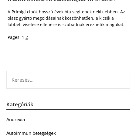
A
Primigi cipők hosszú évek
óta segítenek nekik ebben. Az
olasz gyártó megoldásainak köszönhetően, a kicsik a
lábbeli viselése ellenére is szabadnak érezhetik magukat.
Pages:
1
2
KERESÉS:
Kategóriák
Anorexia
Autoimmun betegségek