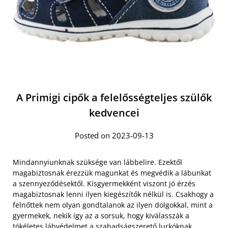
A Primigi cipők a felelősségteljes szülők
kedvencei
Posted on 2023-09-13
Mindannyiunknak szüksége van lábbelire. Ezektől
magabiztosnak érezzük magunkat és megvédik a lábunkat
a szennyeződésektől. Kisgyermekként viszont jó érzés
magabiztosnak lenni ilyen kiegészítők nélkül is. Csakhogy a
felnőttek nem olyan gondtalanok az ilyen dolgokkal, mint a
gyermekek, nekik így az a sorsuk, hogy kiválasszák a
tökéletes lábvédelmet a szabadságszerető lurkóknak.