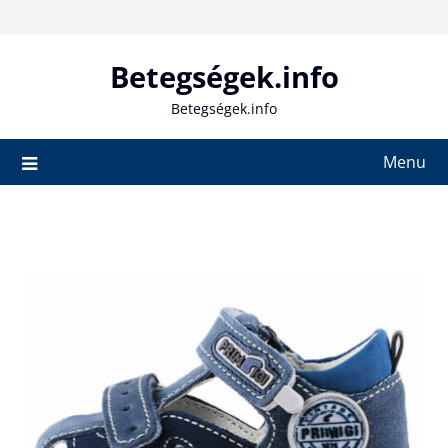
Skip
to
content
Betegségek.info
Betegségek.info
Menu