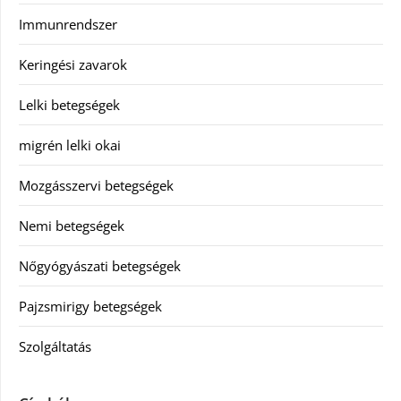
Immunrendszer
Keringési zavarok
Lelki betegségek
migrén lelki okai
Mozgásszervi betegségek
Nemi betegségek
Nőgyógyászati betegségek
Pajzsmirigy betegségek
Szolgáltatás