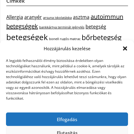
Címkék
autoimmun
Allergia
aranyér
asztma
arsuna iskolatáska
betegségek
betegség
bankkártya terminál igénylés
betegségek
bőrbetegség
bonell rugós matrac
bőrbetegségek
Hozzájárulás kezelése
cukorbetegség
cbd olaj hatása
A legjobb felhasználói élmény biztosítása érdekében olyan
epekő
epilepszia
debrecen iroda bérlés
egészségügyi piercing
ezüst
technológiákat használunk, mint például a cookie-k, amelyek tárolják az
fejfájás
fájdalom
eszközinformációkat és/vagy hozzáférnek azokhoz. Ezen
tisztítása
festőszerszám
háztartási gép
technológiákhoz való hozzájárulás lehetővé teszi számunkra, hogy olyan
immunrendszer
hűtőszekrény
keringető szivattyú kazánhoz
kisfiú
adatokat dolgozzunk fel ezen az oldalon, mint a böngészési viselkedés
vagy az egyedi azonosítók. A hozzájárulás elmaradása vagy
cipő
műanyag kosár
műszempilla
napelem szaldó elszámolás
visszavonása hátrányosan befolyásolhat bizonyos funkciókat és
pajzsmirigy betegségek
pajzsmirigy betegség lelki okai
funkciókat.
Parkinson-kór
szemölcs
primigi cipők
puma táska
szappanok
székrekedés
színátmenetes fonal
telefon tokok
tűzőgépek
webshop
Elfogadás
készítés
xiaomi fülhallgató
yoda mester
zsírégető edzés
zuhanykabin
beszerelés
Elutasítás