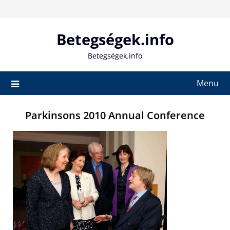
Skip
to
content
Betegségek.info
Betegségek.info
Menu
Parkinsons 2010 Annual Conference