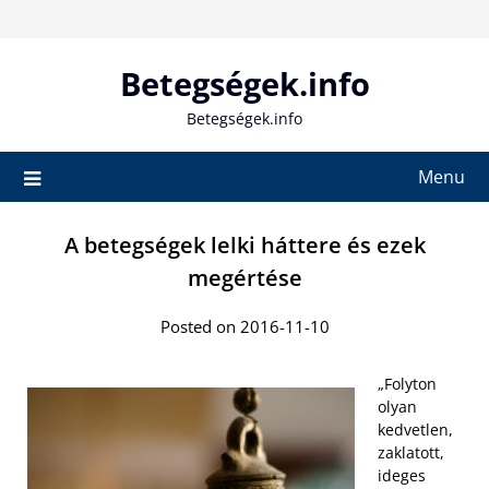
Skip
to
content
Betegségek.info
Betegségek.info
Menu
A betegségek lelki háttere és ezek
megértése
Posted on 2016-11-10
„Folyton
olyan
kedvetlen,
zaklatott,
ideges