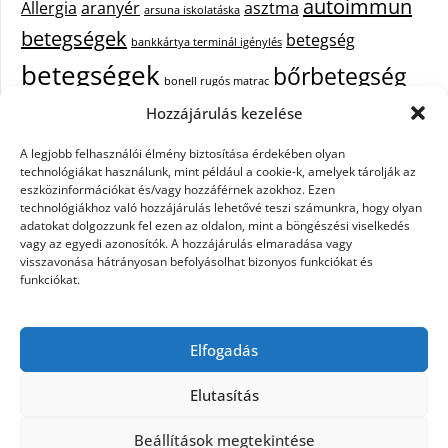
autoimmun
Allergia
aranyér
asztma
arsuna iskolatáska
betegségek
betegség
bankkártya terminál igénylés
betegségek
bőrbetegség
bonell rugós matrac
bőrbetegségek
Hozzájárulás kezelése
cukorbetegség
cbd olaj hatása
A legjobb felhasználói élmény biztosítása érdekében olyan
epekő
epilepszia
debrecen iroda bérlés
egészségügyi piercing
ezüst
technológiákat használunk, mint például a cookie-k, amelyek tárolják az
fejfájás
fájdalom
eszközinformációkat és/vagy hozzáférnek azokhoz. Ezen
tisztítása
festőszerszám
háztartási gép
technológiákhoz való hozzájárulás lehetővé teszi számunkra, hogy olyan
immunrendszer
hűtőszekrény
keringető szivattyú kazánhoz
kisfiú
adatokat dolgozzunk fel ezen az oldalon, mint a böngészési viselkedés
vagy az egyedi azonosítók. A hozzájárulás elmaradása vagy
cipő
műanyag kosár
műszempilla
napelem szaldó elszámolás
visszavonása hátrányosan befolyásolhat bizonyos funkciókat és
pajzsmirigy betegségek
pajzsmirigy betegség lelki okai
funkciókat.
Parkinson-kór
szemölcs
primigi cipők
puma táska
szappanok
székrekedés
színátmenetes fonal
telefon tokok
tűzőgépek
webshop
Elfogadás
készítés
xiaomi fülhallgató
yoda mester
zsírégető edzés
zuhanykabin
beszerelés
Elutasítás
Beállítások megtekintése