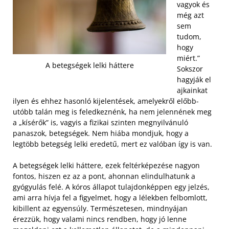
vagyok és
még azt
sem
tudom,
hogy
miért.”
A betegségek lelki háttere
Sokszor
hagyják el
ajkainkat
ilyen és ehhez hasonló kijelentések, amelyekről előbb-
utóbb talán meg is feledkeznénk, ha nem jelennének meg
a „kísérők” is, vagyis a fizikai szinten megnyilvánuló
panaszok, betegségek. Nem hiába mondjuk, hogy a
legtöbb betegség lelki eredetű, mert ez valóban így is van.
A betegségek lelki háttere, ezek feltérképezése nagyon
fontos, hiszen ez az a pont, ahonnan elindulhatunk a
gyógyulás felé. A kóros állapot tulajdonképpen egy jelzés,
ami arra hívja fel a figyelmet, hogy a lélekben felbomlott,
kibillent az egyensúly. Természetesen, mindnyájan
érezzük, hogy valami nincs rendben, hogy jó lenne