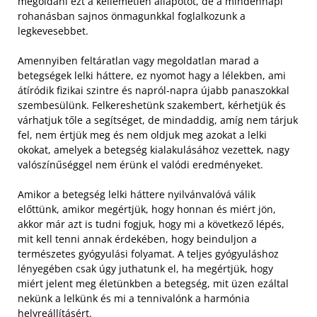
megoldani ezt a kellemetlen állapotot, de a mindennapi
rohanásban sajnos önmagunkkal foglalkozunk a
legkevesebbet.
Amennyiben feltáratlan vagy megoldatlan marad a
betegségek lelki háttere, ez nyomot hagy a lélekben, ami
átíródik fizikai szintre és napról-napra újabb panaszokkal
szembesülünk. Felkereshetünk szakembert, kérhetjük és
várhatjuk tőle a segítséget, de mindaddig, amíg nem tárjuk
fel, nem értjük meg és nem oldjuk meg azokat a lelki
okokat, amelyek a betegség kialakulásához vezettek, nagy
valószínűséggel nem érünk el valódi eredményeket.
Amikor a betegség lelki háttere nyilvánvalóvá válik
előttünk, amikor megértjük, hogy honnan és miért jön,
akkor már azt is tudni fogjuk, hogy mi a következő lépés,
mit kell tenni annak érdekében, hogy beinduljon a
természetes gyógyulási folyamat. A teljes gyógyuláshoz
lényegében csak úgy juthatunk el, ha megértjük, hogy
miért jelent meg életünkben a betegség, mit üzen ezáltal
nekünk a lelkünk és mi a tennivalónk a harmónia
helyreállításért.