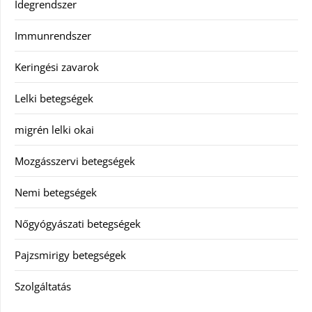
Idegrendszer
Immunrendszer
Keringési zavarok
Lelki betegségek
migrén lelki okai
Mozgásszervi betegségek
Nemi betegségek
Nőgyógyászati betegségek
Pajzsmirigy betegségek
Szolgáltatás