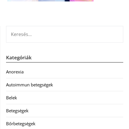
KERESÉS:
Kategóriák
Anorexia
Autoimmun betegségek
Belek
Betegségek
Bőrbetegségek