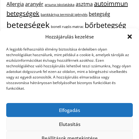
autoimmun
Allergia
aranyér
asztma
arsuna iskolatáska
betegségek
betegség
bankkártya terminál igénylés
betegségek
bőrbetegség
bonell rugós matrac
bőrbetegségek
Hozzájárulás kezelése
cukorbetegség
cbd olaj hatása
A legjobb felhasználói élmény biztosítása érdekében olyan
epekő
epilepszia
debrecen iroda bérlés
egészségügyi piercing
ezüst
technológiákat használunk, mint például a cookie-k, amelyek tárolják az
fejfájás
fájdalom
eszközinformációkat és/vagy hozzáférnek azokhoz. Ezen
tisztítása
festőszerszám
háztartási gép
technológiákhoz való hozzájárulás lehetővé teszi számunkra, hogy olyan
immunrendszer
hűtőszekrény
keringető szivattyú kazánhoz
kisfiú
adatokat dolgozzunk fel ezen az oldalon, mint a böngészési viselkedés
vagy az egyedi azonosítók. A hozzájárulás elmaradása vagy
cipő
műanyag kosár
műszempilla
napelem szaldó elszámolás
visszavonása hátrányosan befolyásolhat bizonyos funkciókat és
pajzsmirigy betegségek
pajzsmirigy betegség lelki okai
funkciókat.
Parkinson-kór
szemölcs
primigi cipők
puma táska
szappanok
székrekedés
színátmenetes fonal
telefon tokok
tűzőgépek
webshop
Elfogadás
készítés
xiaomi fülhallgató
yoda mester
zsírégető edzés
zuhanykabin
beszerelés
Elutasítás
Beállítások megtekintése