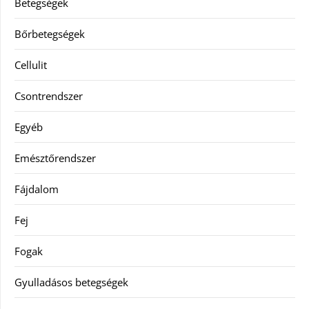
Betegségek
Bőrbetegségek
Cellulit
Csontrendszer
Egyéb
Emésztőrendszer
Fájdalom
Fej
Fogak
Gyulladásos betegségek