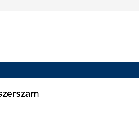
szerszam