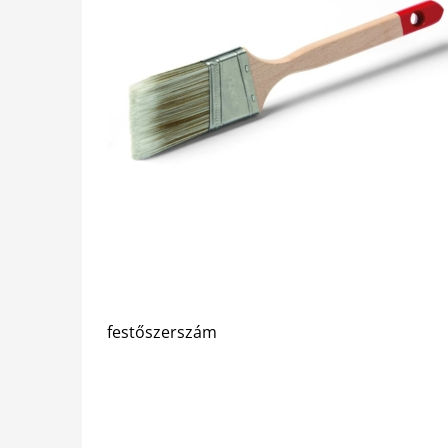
festőszerszám