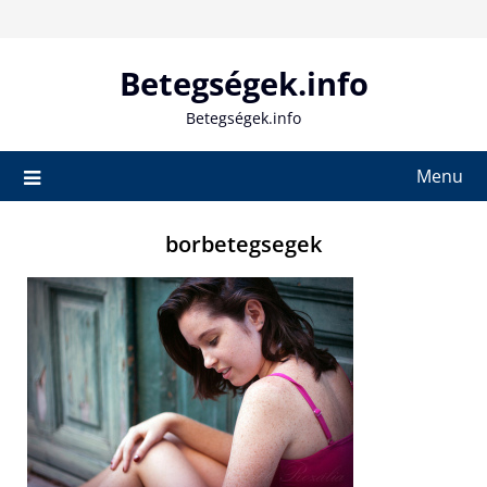
Skip
to
content
Betegségek.info
Betegségek.info
Menu
borbetegsegek