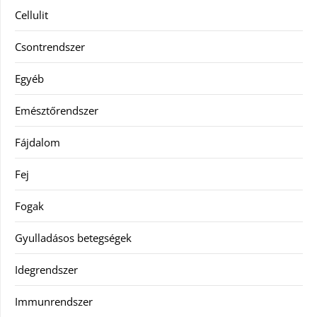
Cellulit
Csontrendszer
Egyéb
Emésztőrendszer
Fájdalom
Fej
Fogak
Gyulladásos betegségek
Idegrendszer
Immunrendszer