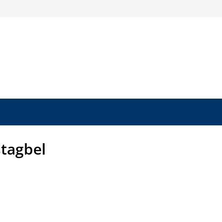
stagbel