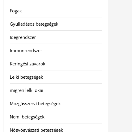
Fogak
Gyulladásos betegségek
Idegrendszer
Immunrendszer
Keringési zavarok
Lelki betegségek
migrén lelki okai
Mozgásszervi betegségek
Nemi betegségek
Nőgyógyászati betegségek