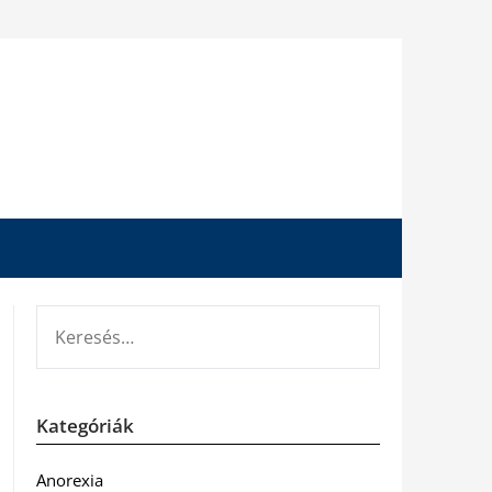
KERESÉS:
Kategóriák
Anorexia