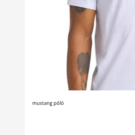
mustang póló