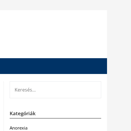
KERESÉS:
Kategóriák
Anorexia